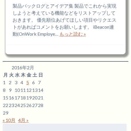
製品バックログとアイデア集 製品でこれから実現
しようと考えている機能などをリストアップして
おきます。 優先順位あげてほしい項目やリクエス
トがあればコメントをお願いします。 iBeacon連
動(OnWork Employe…
もっと読む »
2016年2月
月
火
水
木
金
土
日
1
2
3
4
5
6
7
8
9
10
11
12
13
14
15
16
17
18
19
20
21
22
23
24
25
26
27
28
29
« 10月
4月 »
検