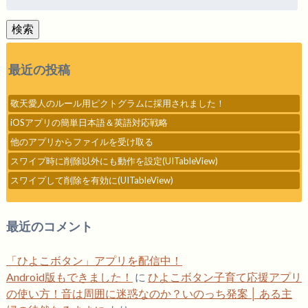
索:
検索
最近の投稿
敬天愛人のルール用ピクトグラムに採用されました！
iOSアプリの簡単日本語＆英語対応戦略
他のアプリからファイルを受け取る
スワイプ時に削除以外にも動作を設定(UITableView)
スワイプして削除を有効に(UITableView)
最近のコメント
「ひよこボタン」アプリを配信中！
Android版もできました！
に
ひよこボタン子育て応援アプリ
の使い方！音は周囲に迷惑なのか？いのっち発案 │ ある主