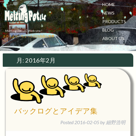
HOME
NEWS
PRODUCTS
BLOG
Melting Pot LLC Web site !
きのうより、ちょっとだけ自由な世界
ABOUT US
へ！
CONTACT US
月:
2016年2月
バックログとアイデア集
Posted
2016-02-05
by
細野浩明