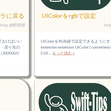
ローラに戻る
UIColorをrgbで設定
14
by
細野浩明
Pos
っておけばいい
UIColorをRGB値で設定できるようにするext
 ・戻り先の
extension extension UIColor { convenience 
とにXXXXXの
CGF…
もっと読む »