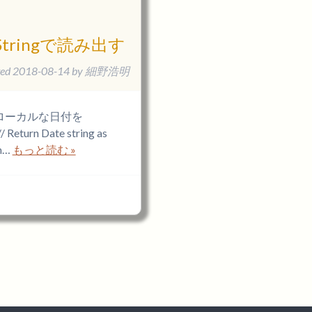
ringで読み出す
ted
2018-08-14
by
細野浩明
ローカルな日付を
n Date string as
am…
もっと読む »