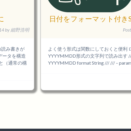
に
日付をフォーマット付きSt
14
by
細野浩明
Pos
ルの読み書きが
よく使う形式は関数にしておくと便利 
ルのデータを構造
YYYYMMDD形式の文字列で読み出す /// Retur
こと（通常の構
YYYYMMDD format String /// /// – par