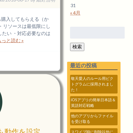
31
« 4月
も購入してもらえる（か
 ・リソースは最低限にし
検
したい ・対応必要なのは
索:
もっと読む »
検索
最近の投稿
敬天愛人のルール用ピク
トグラムに採用されまし
た！
iOSアプリの簡単日本語＆
英語対応戦略
他のアプリからファイル
を受け取る
も動作を設定
スワイプ時に削除以外に