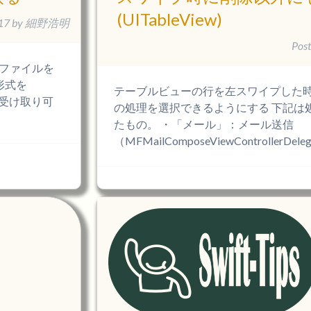
(UITableView)
17
by
細野浩明
Pos
ファイルを
形式を
テーブルビューの行を左スワイプした
ルを受け取り可
の処理を選択できるようにする 下記は
たもの。 ・「メール」：メール送信
（MFMailComposeViewControllerDele