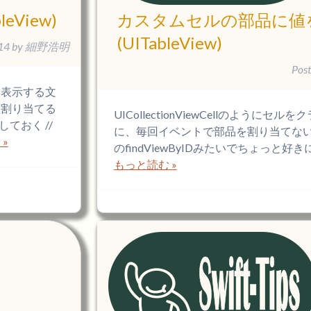
View)
カスタムセルの部品に値
(UITableView)
14
by
細野浩明
Pos
に表示する文
数割り当てる
UICollectionViewCellのように
ておく //
に、毎回イベントで部品を割り当てないとい
»
のfindViewByIDみたいでちょっと好きに
もっと読む »