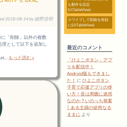
も動作を設定
(UITableView)
ted
2018-08-14
by
細野浩明
スワイプして削除を有効
に(UITableView)
時に「削除」以外の複数
処理として以下を追加し
最近のコメント
gat…
もっと読む »
「ひよこボタン」アプ
リを配信中！
Android版もできまし
た！
に
ひよこボタン
子育て応援アプリの使
い方！音は周囲に迷惑
なのか？いのっち発案
│ ある主婦の徒然なる
ままに
より