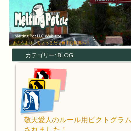
Melting Pot LLC Web site !
きのうより、ちょっとだけ自由な世界へ！
カテゴリー:
BLOG
敬天愛人のルール用ピクトグラ
されました！