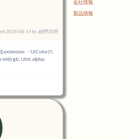
会社情報
製品情報
ted
2018-08-14
by
細野浩明
ension ・UIColorの
init(rgb: UInt, alpha: