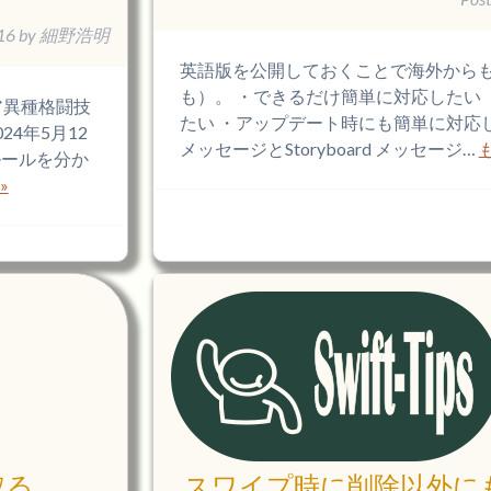
16
by
細野浩明
英語版を公開しておくことで海外から
も）。 ・できるだけ簡単に対応したい
ア異種格闘技
たい ・アップデート時にも簡単に対応
24年5月12
メッセージとStoryboard メッセージ…
ルールを分か
»
取る
スワイプ時に削除以外に