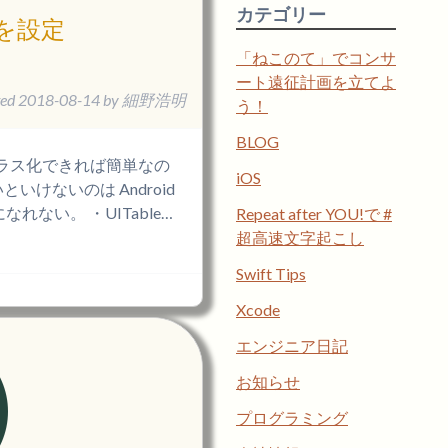
カテゴリー
を設定
「ねこのて」でコンサ
ート遠征計画を立てよ
ted
2018-08-14
by
細野浩明
う！
BLOG
セルをクラス化できれば簡単なの
iOS
けないのは Android
なれない。 ・UITable…
Repeat after YOU!で #
超高速文字起こし
Swift Tips
Xcode
エンジニア日記
お知らせ
プログラミング