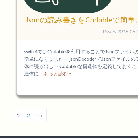
Jsonの読み書きをCodableで簡単
Posted
2018-08-
swift4ではCodableを利用することでJsonファイ
簡単になりました。 jsonDecoderでJsonファイ
体に読み出し ・Codableな構造体を定義しておく
造体に…
もっと読む »
1
2
→