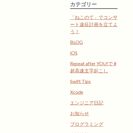
カテゴリー
「ねこのて」でコンサ
ート遠征計画を立てよ
う！
BLOG
iOS
Repeat after YOU!で #
超高速文字起こし
Swift Tips
Xcode
エンジニア日記
お知らせ
プログラミング