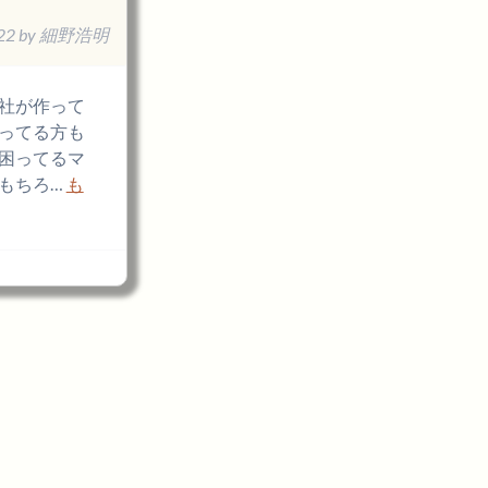
22
by
細野浩明
社が作って
ってる方も
困ってるマ
もちろ…
も