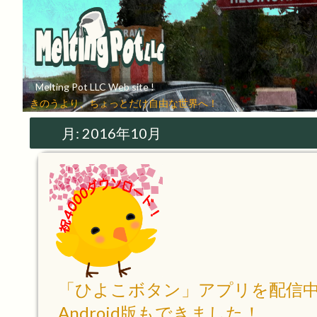
Melting Pot LLC Web site !
きのうより、ちょっとだけ自由な世界へ！
月:
2016年10月
「ひよこボタン」アプリを配信
Android版もできました！