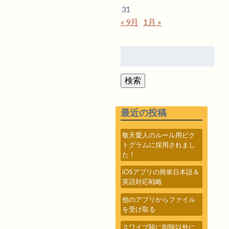
31
« 9月
1月 »
検
索:
検索
最近の投稿
敬天愛人のルール用ピク
トグラムに採用されまし
た！
iOSアプリの簡単日本語＆
英語対応戦略
他のアプリからファイル
を受け取る
スワイプ時に削除以外に