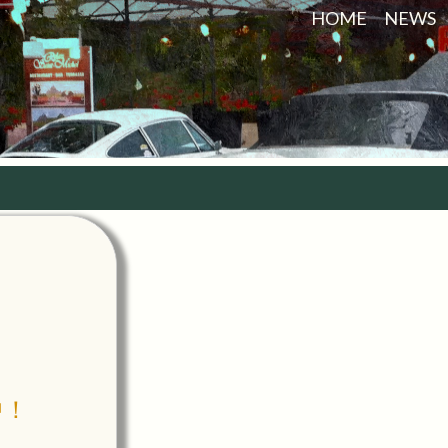
HOME
NEWS
中！