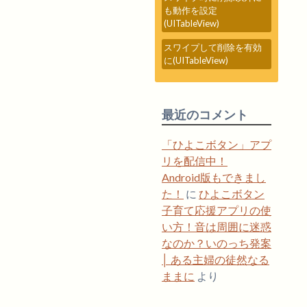
も動作を設定
(UITableView)
スワイプして削除を有効
に(UITableView)
最近のコメント
「ひよこボタン」アプ
リを配信中！
Android版もできまし
た！
に
ひよこボタン
子育て応援アプリの使
い方！音は周囲に迷惑
なのか？いのっち発案
│ ある主婦の徒然なる
ままに
より