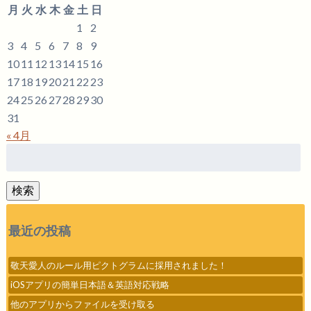
月
火
水
木
金
土
日
1
2
3
4
5
6
7
8
9
10
11
12
13
14
15
16
17
18
19
20
21
22
23
24
25
26
27
28
29
30
31
« 4月
検
索:
検索
最近の投稿
敬天愛人のルール用ピクトグラムに採用されました！
iOSアプリの簡単日本語＆英語対応戦略
他のアプリからファイルを受け取る