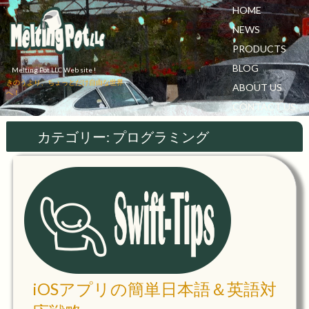
HOME
NEWS
PRODUCTS
BLOG
Melting Pot LLC Web site !
きのうより、ちょっとだけ自由な世界
ABOUT US
へ！
CONTACT US
カテゴリー:
プログラミング
iOSアプリの簡単日本語＆英語対