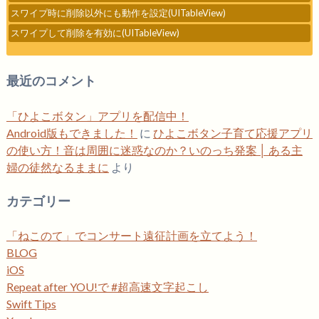
スワイプ時に削除以外にも動作を設定(UITableView)
スワイプして削除を有効に(UITableView)
最近のコメント
「ひよこボタン」アプリを配信中！
Android版もできました！
に
ひよこボタン子育て応援アプリ
の使い方！音は周囲に迷惑なのか？いのっち発案 │ ある主
婦の徒然なるままに
より
カテゴリー
「ねこのて」でコンサート遠征計画を立てよう！
BLOG
iOS
Repeat after YOU!で #超高速文字起こし
Swift Tips