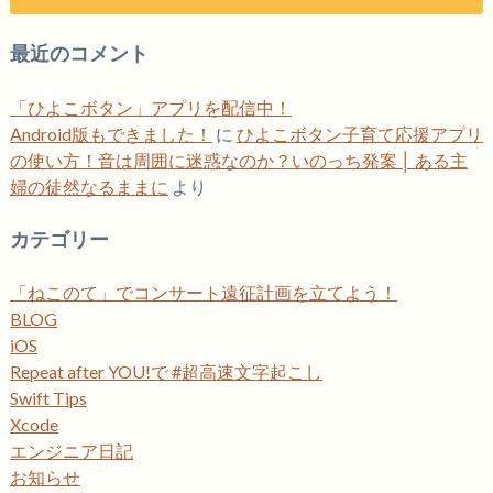
最近のコメント
「ひよこボタン」アプリを配信中！
Android版もできました！
に
ひよこボタン子育て応援アプリ
の使い方！音は周囲に迷惑なのか？いのっち発案 │ ある主
婦の徒然なるままに
より
カテゴリー
「ねこのて」でコンサート遠征計画を立てよう！
BLOG
iOS
Repeat after YOU!で #超高速文字起こし
Swift Tips
Xcode
エンジニア日記
お知らせ