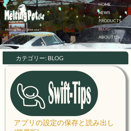
HOME
NEWS
PRODUCTS
BLOG
Melting Pot LLC Web site !
きのうより、ちょっとだけ自由な世界
ABOUT US
へ！
CONTACT US
カテゴリー:
BLOG
アプリの設定の保存と読み出し