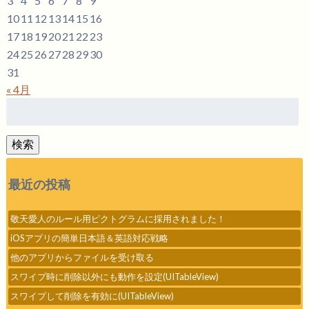
3
4
5
6
7
8
9
10
11
12
13
14
15
16
17
18
19
20
21
22
23
24
25
26
27
28
29
30
31
« 4月
検
索:
検索
最近の投稿
敬天愛人のルール用ピクトグラムに採用されました！
iOSアプリの簡単日本語＆英語対応戦略
他のアプリからファイルを受け取る
スワイプ時に削除以外にも動作を設定(UITableView)
スワイプして削除を有効に(UITableView)