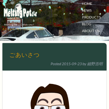
HOME
NEWS
PRODUCTS
BLOG
Melting Pot LLC Web site !
きのうより、ちょっとだけ自由な世界
ABOUT US
へ！
CONTACT US
ごあいさつ
Posted
2015-09-23
by
細野浩明