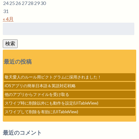
24
25
26
27
28
29
30
31
« 4月
検
索:
検索
最近の投稿
敬天愛人のルール用ピクトグラムに採用されました！
iOSアプリの簡単日本語＆英語対応戦略
他のアプリからファイルを受け取る
スワイプ時に削除以外にも動作を設定(UITableView)
スワイプして削除を有効に(UITableView)
最近のコメント