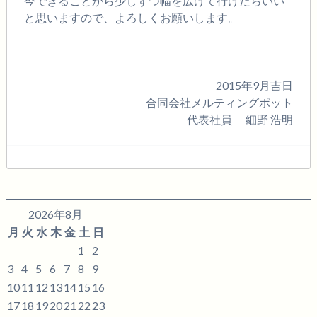
今できることから少しずつ幅を広げて行けたらいい
と思いますので、よろしくお願いします。
2015年9月吉日
合同会社メルティングポット
代表社員 細野 浩明
2026年8月
月
火
水
木
金
土
日
1
2
3
4
5
6
7
8
9
10
11
12
13
14
15
16
17
18
19
20
21
22
23