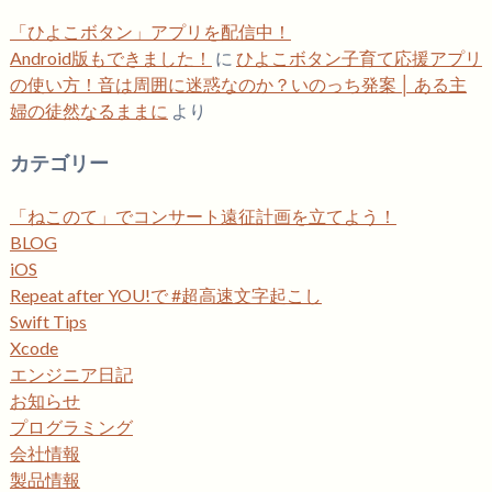
「ひよこボタン」アプリを配信中！
Android版もできました！
に
ひよこボタン子育て応援アプリ
の使い方！音は周囲に迷惑なのか？いのっち発案 │ ある主
婦の徒然なるままに
より
カテゴリー
「ねこのて」でコンサート遠征計画を立てよう！
BLOG
iOS
Repeat after YOU!で #超高速文字起こし
Swift Tips
Xcode
エンジニア日記
お知らせ
プログラミング
会社情報
製品情報