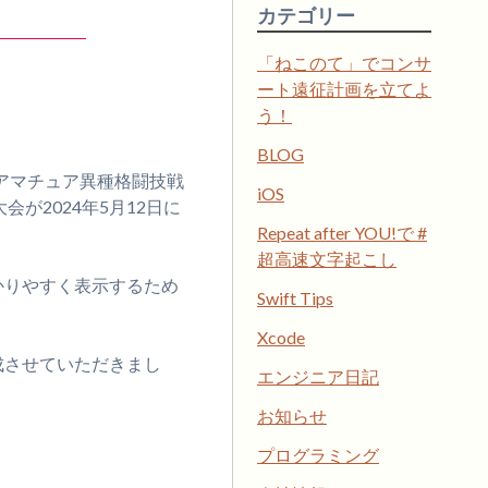
カテゴリー
「ねこのて」でコンサ
。
ート遠征計画を立てよ
う！
BLOG
アマチュア異種格闘技戦
iOS
会が2024年5月12日に
Repeat after YOU!で #
超高速文字起こし
かりやすく表示するため
Swift Tips
Xcode
成させていただきまし
エンジニア日記
お知らせ
プログラミング