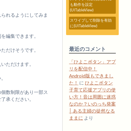
。
も動作を設定
(UITableView)
れられるようにしてみま
スワイプして削除を有効
に(UITableView)
列を編集できます。
最近のコメント
いただけそうです。
「ひよこボタン」アプ
入いただけます。
リを配信中！
Android版もできまし
い。
た！
に
ひよこボタン
子育て応援アプリの使
の個数制限があり一部ス
い方！音は周囲に迷惑
ご了承ください。
なのか？いのっち発案
│ ある主婦の徒然なる
ままに
より