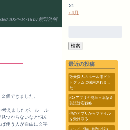
31
« 4月
sted
2024-04-18
by
細野浩明
検
索:
検索
最近の投稿
敬天愛人のルール用ピク
トグラムに採用されまし
た！
３２個できました。
iOSアプリの簡単日本語＆
英語対応戦略
いか考えましたが、ルール
他のアプリからファイル
が見つからないなと悩ん
を受け取る
れば使う人が自由に文字
スワイプ時に削除以外に