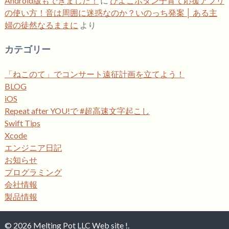
Android版もできました！
に
ひよこボタン子育て応援アプリ
の使い方！音は周囲に迷惑なのか？いのっち発案 │ ある主
婦の徒然なるままに
より
カテゴリー
「ねこのて」でコンサート遠征計画を立てよう！
BLOG
iOS
Repeat after YOU!で #超高速文字起こし
Swift Tips
Xcode
エンジニア日記
お知らせ
プログラミング
会社情報
製品情報
© 2026 Melting Pot LLC Web site !.