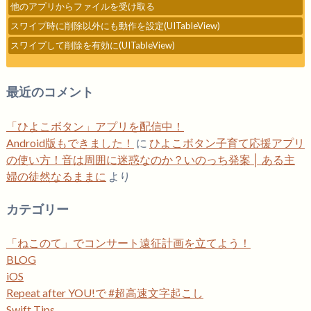
他のアプリからファイルを受け取る
スワイプ時に削除以外にも動作を設定(UITableView)
スワイプして削除を有効に(UITableView)
最近のコメント
「ひよこボタン」アプリを配信中！
Android版もできました！
に
ひよこボタン子育て応援アプリ
の使い方！音は周囲に迷惑なのか？いのっち発案 │ ある主
婦の徒然なるままに
より
カテゴリー
「ねこのて」でコンサート遠征計画を立てよう！
BLOG
iOS
Repeat after YOU!で #超高速文字起こし
Swift Tips