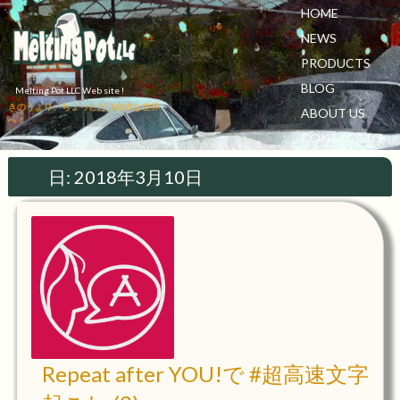
HOME
NEWS
PRODUCTS
BLOG
Melting Pot LLC Web site !
きのうより、ちょっとだけ自由な世界
ABOUT US
へ！
CONTACT US
日:
2018年3月10日
Repeat after YOU!で #超高速文字