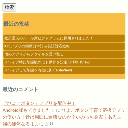
検索
最近の投稿
敬天愛人のルール用ピクトグラムに採用されました！
iOSアプリの簡単日本語＆英語対応戦略
他のアプリからファイルを受け取る
スワイプ時に削除以外にも動作を設定(UITableView)
スワイプして削除を有効に(UITableView)
最近のコメント
「ひよこボタン」アプリを配信中！
Android版もできました！
に
ひよこボタン子育て応援アプリ
の使い方！音は周囲に迷惑なのか？いのっち発案 │ ある主
婦の徒然なるままに
より