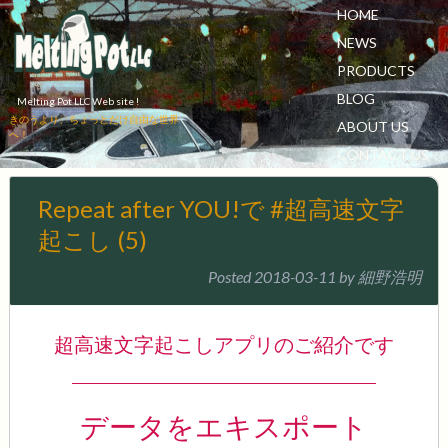
HOME
NEWS
PRODUCTS
BLOG
Melting Pot LLC Web site !
きのうより、ちょっとだけ自由な世界
ABOUT US
へ！
CONTACT US
Repeat after YOU!で #超高速文字
起こし (5)
Posted
2018-03-11
by
細野浩明
超高速文字起こしアプリのご紹介です
データをエキスポート