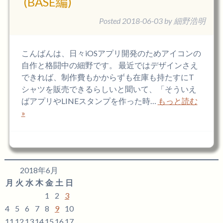
(BASE編)
Posted
2018-06-03
by
細野浩明
こんばんは、日々iOSアプリ開発のためアイコンの
自作と格闘中の細野です。 最近ではデザインさえ
できれば、制作費もかからずも在庫も持たすにT
シャツを販売できるらしいと聞いて、「そういえ
ばアプリやLINEスタンプを作った時…
もっと読む
»
2018年6月
月
火
水
木
金
土
日
1
2
3
4
5
6
7
8
9
10
11
12
13
14
15
16
17