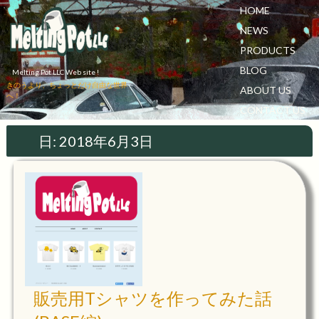
HOME
NEWS
PRODUCTS
BLOG
Melting Pot LLC Web site !
きのうより、ちょっとだけ自由な世界
ABOUT US
へ！
CONTACT US
日:
2018年6月3日
販売用Tシャツを作ってみた話