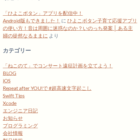
「ひよこボタン」アプリを配信中！
Android版もできました！
に
ひよこボタン子育て応援アプリ
の使い方！音は周囲に迷惑なのか？いのっち発案 │ ある主
婦の徒然なるままに
より
カテゴリー
「ねこのて」でコンサート遠征計画を立てよう！
BLOG
iOS
Repeat after YOU!で #超高速文字起こし
Swift Tips
Xcode
エンジニア日記
お知らせ
プログラミング
会社情報