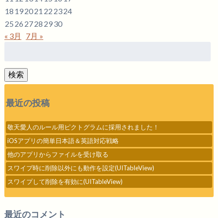
18
19
20
21
22
23
24
25
26
27
28
29
30
« 3月
7月 »
検
索:
検索
最近の投稿
敬天愛人のルール用ピクトグラムに採用されました！
iOSアプリの簡単日本語＆英語対応戦略
他のアプリからファイルを受け取る
スワイプ時に削除以外にも動作を設定(UITableView)
スワイプして削除を有効に(UITableView)
最近のコメント