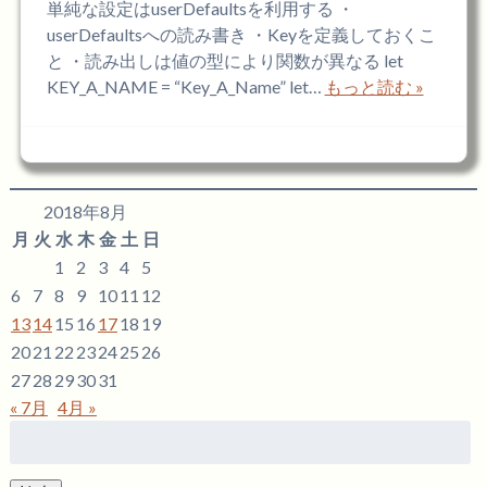
単純な設定はuserDefaultsを利用する ・
userDefaultsへの読み書き ・Keyを定義しておくこ
と ・読み出しは値の型により関数が異なる let
KEY_A_NAME = “Key_A_Name” let…
もっと読む »
2018年8月
月
火
水
木
金
土
日
1
2
3
4
5
6
7
8
9
10
11
12
13
14
15
16
17
18
19
20
21
22
23
24
25
26
27
28
29
30
31
« 7月
4月 »
検
索: