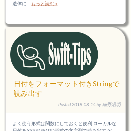
造体に…
もっと読む »
日付をフォーマット付きStringで
読み出す
Posted
2018-08-14
by
細野浩明
よく使う形式は関数にしておくと便利 ローカルな
日付をYYYYMMDD形式の文字列で読み出す ///