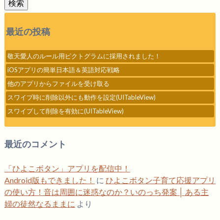
検索
最近の投稿
敬天愛人のルール用ピクトグラムに採用されました！
iOSアプリの簡単日本語＆英語対応戦略
他のアプリからファイルを受け取る
スワイプ時に削除以外にも動作を設定(UITableView)
スワイプして削除を有効に(UITableView)
最近のコメント
「ひよこボタン」アプリを配信中！
Android版もできました！
に
ひよこボタン子育て応援アプリ
の使い方！音は周囲に迷惑なのか？いのっち発案 │ ある主
婦の徒然なるままに
より