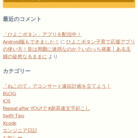
最近のコメント
「ひよこボタン」アプリを配信中！
Android版もできました！
に
ひよこボタン子育て応援アプリ
の使い方！音は周囲に迷惑なのか？いのっち発案 │ ある主
婦の徒然なるままに
より
カテゴリー
「ねこのて」でコンサート遠征計画を立てよう！
BLOG
iOS
Repeat after YOU!で #超高速文字起こし
Swift Tips
Xcode
エンジニア日記
お知らせ