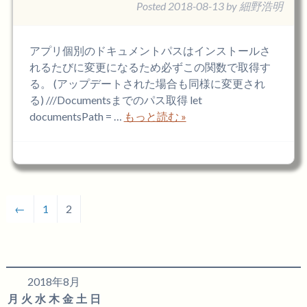
Posted
2018-08-13
by
細野浩明
アプリ個別のドキュメントパスはインストールさ
れるたびに変更になるため必ずこの関数で取得す
る。 (アップデートされた場合も同様に変更され
る) ///Documentsまでのパス取得 let
documentsPath = …
もっと読む »
←
1
2
2018年8月
月
火
水
木
金
土
日