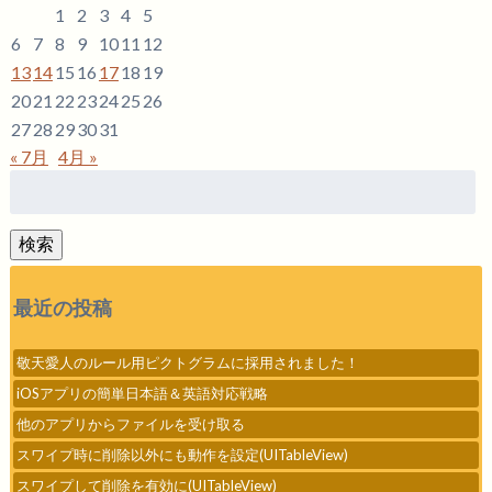
1
2
3
4
5
6
7
8
9
10
11
12
13
14
15
16
17
18
19
20
21
22
23
24
25
26
27
28
29
30
31
« 7月
4月 »
検
索:
検索
最近の投稿
敬天愛人のルール用ピクトグラムに採用されました！
iOSアプリの簡単日本語＆英語対応戦略
他のアプリからファイルを受け取る
スワイプ時に削除以外にも動作を設定(UITableView)
スワイプして削除を有効に(UITableView)