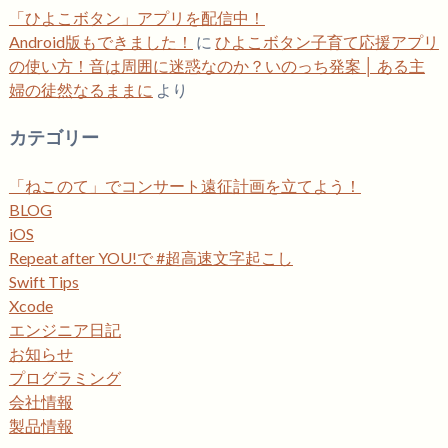
「ひよこボタン」アプリを配信中！
Android版もできました！
に
ひよこボタン子育て応援アプリ
の使い方！音は周囲に迷惑なのか？いのっち発案 │ ある主
婦の徒然なるままに
より
カテゴリー
「ねこのて」でコンサート遠征計画を立てよう！
BLOG
iOS
Repeat after YOU!で #超高速文字起こし
Swift Tips
Xcode
エンジニア日記
お知らせ
プログラミング
会社情報
製品情報