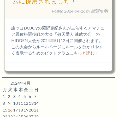
ムに採用されました！
Posted
2024-04-16
by
細野浩明
誰ツヨDOJOyの菊野克紀さんが主催するアマチュ
ア異種格闘技戦の大会「敬天愛人 練武大会」の
HIDDEN大会が2024年5月12日に開催されます。
この大会からルールページにルールを分かりやす
く表示するためのピクトグラム…
もっと読む »
2024年4月
月
火
水
木
金
土
日
1
2
3
4
5
6
7
8
9
10
11
12
13
14
15
16
17
18
19
20
21
22
23
24
25
26
27
28