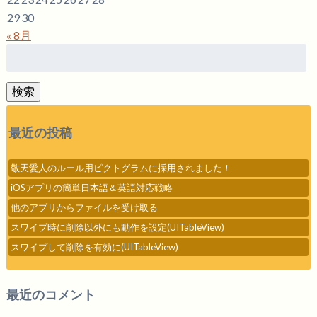
29
30
« 8月
検
索:
検索
最近の投稿
敬天愛人のルール用ピクトグラムに採用されました！
iOSアプリの簡単日本語＆英語対応戦略
他のアプリからファイルを受け取る
スワイプ時に削除以外にも動作を設定(UITableView)
スワイプして削除を有効に(UITableView)
最近のコメント