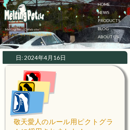
HOME
NEWS
PRODUCTS
BLOG
Melting Pot LLC Web site !
きのうより、ちょっとだけ自由な世界
ABOUT US
へ！
CONTACT US
日:
2024年4月16日
敬天愛人のルール用ピクトグラ