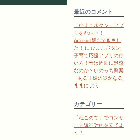
最近のコメント
「ひよこボタン」アプ
リを配信中！
Android版もできまし
た！
に
ひよこボタン
子育て応援アプリの使
い方！音は周囲に迷惑
なのか？いのっち発案
│ ある主婦の徒然なる
ままに
より
カテゴリー
「ねこのて」でコンサ
ート遠征計画を立てよ
う！