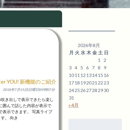
2026年8月
月
火
水
木
金
土
日
1
2
3
4
5
6
7
8
9
10
11
12
13
14
15
16
after YOU! 新機能のご紹介
17
18
19
20
21
22
23
24
25
26
27
28
29
30
2018年7月15日(日曜日)09時07分
31
の吹き出しで表示できたら楽し
« 4月
しに囲んで話した内容が表示で
で表示できます。 写真ライブ
す。 向き
検
索: