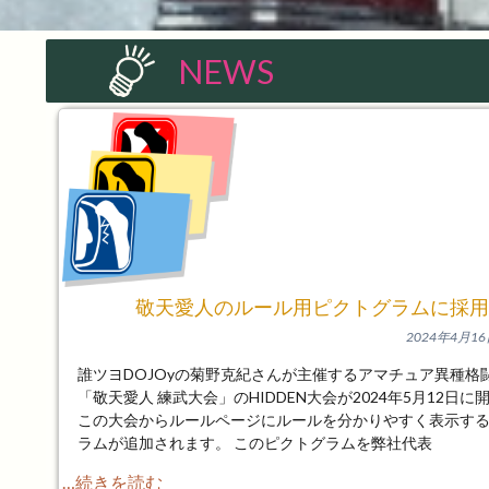
NEWS
敬天愛人のルール用ピクトグラムに採
2024年4月1
誰ツヨDOJOyの菊野克紀さんが主催するアマチュア異種格
「敬天愛人 練武大会」のHIDDEN大会が2024年5月12日
この大会からルールページにルールを分かりやすく表示す
ラムが追加されます。 このピクトグラムを弊社代表
…続きを読む