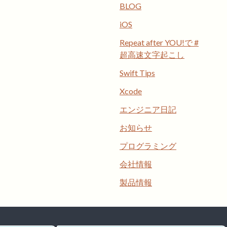
BLOG
iOS
Repeat after YOU!で #
超高速文字起こし
Swift Tips
Xcode
エンジニア日記
お知らせ
プログラミング
会社情報
製品情報