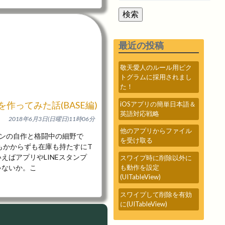
検索
最近の投稿
敬天愛人のルール用ピク
トグラムに採用されまし
た！
作ってみた話(BASE編)
iOSアプリの簡単日本語＆
英語対応戦略
2018年6月3日(日曜日)11時06分
他のアプリからファイル
コンの自作と格闘中の細野で
を受け取る
もかからずも在庫も持たすにT
えばアプリやLINEスタンプ
スワイプ時に削除以外に
ゃないか。こ
も動作を設定
(UITableView)
スワイプして削除を有効
に(UITableView)