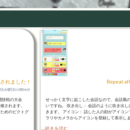
用されました！
Repeat 
6日(火曜日)11時04分
闘技戦の大会
せっかく文字に起こした会話なので、会話風
に開催されます。
いですね。 吹き出し： 会話のように吹き出
るためのピクトグ
きます。 アイコン： 話した人の顔がアイコン
ラリやカメラからアイコンを登録して表示しま
…続きを読む