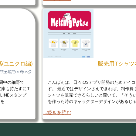
(ユニクロ編)
販売用Tシャツを
9日(土曜日)01時06分
格闘中の細野で
こんばんは、日々iOSアプリ開発のためアイ
在庫も持たすにT
す。 最近ではデザインさえできれば、制作費
INEスタンプ
シャツを販売できるらしいと聞いて、「そうい
れを
を作った時のキャラクターデザインがあるじ
…続きを読む