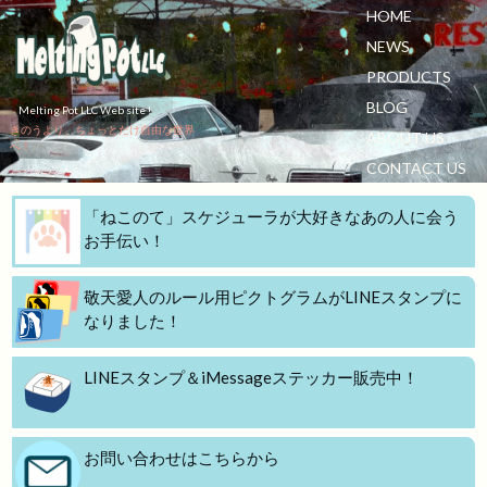
HOME
NEWS
PRODUCTS
BLOG
Melting Pot LLC Web site !
きのうより、ちょっとだけ自由な世界
ABOUT US
へ！
CONTACT US
「ねこのて」スケジューラが大好きなあの人に会う
お手伝い！
敬天愛人のルール用ピクトグラムがLINEスタンプに
なりました！
LINEスタンプ＆iMessageステッカー販売中！
お問い合わせはこちらから