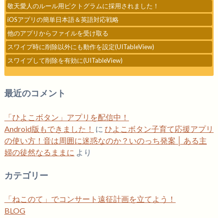
敬天愛人のルール用ピクトグラムに採用されました！
iOSアプリの簡単日本語＆英語対応戦略
他のアプリからファイルを受け取る
スワイプ時に削除以外にも動作を設定(UITableView)
スワイプして削除を有効に(UITableView)
最近のコメント
「ひよこボタン」アプリを配信中！
Android版もできました！
に
ひよこボタン子育て応援アプリ
の使い方！音は周囲に迷惑なのか？いのっち発案 │ ある主
婦の徒然なるままに
より
カテゴリー
「ねこのて」でコンサート遠征計画を立てよう！
BLOG